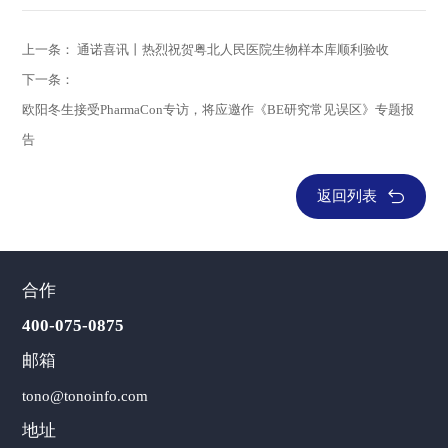
上一条：
通诺喜讯丨热烈祝贺粤北人民医院生物样本库顺利验收
下一条：
欧阳冬生接受PharmaCon专访，将应邀作《BE研究常见误区》专题报
告
返回列表
合作
400-075-0875
邮箱
tono@tonoinfo.com
地址